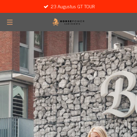
23 Augustus GT TOUR
Ga
direct
naar
de
hoofdinhoud