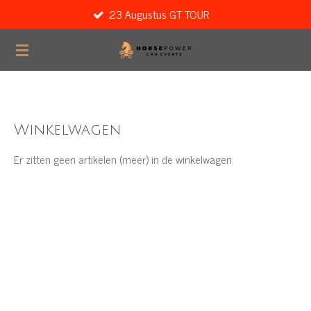
23 Augustus GT TOUR
Ga
direct
naar
de
hoofdinhoud
Winkelwagen
Er zitten geen artikelen (meer) in de winkelwagen.