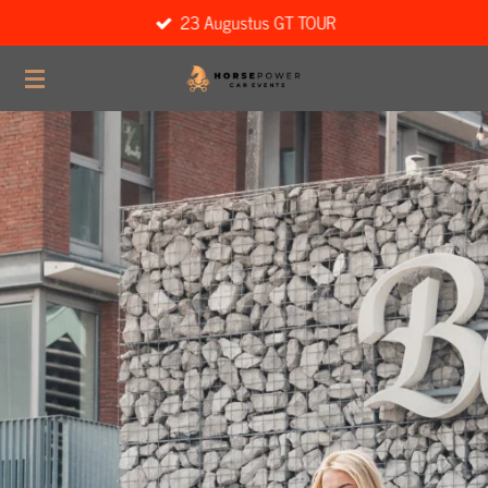
23 Augustus GT TOUR
Ga
direct
naar
de
hoofdinhoud