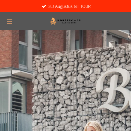
23 Augustus GT TOUR
Ga
direct
naar
de
hoofdinhoud