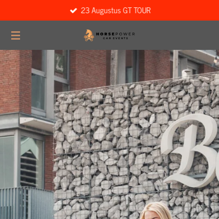
23 Augustus GT TOUR
Ga
direct
naar
de
hoofdinhoud