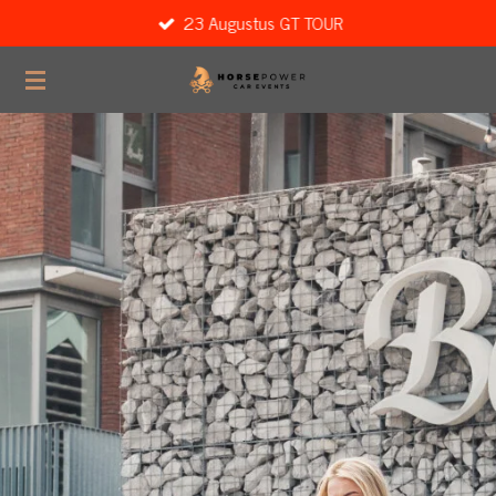
23 Augustus GT TOUR
Ga
direct
naar
de
hoofdinhoud