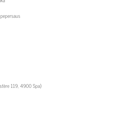
ika
t pepersaus
nstère 119, 4900 Spa)