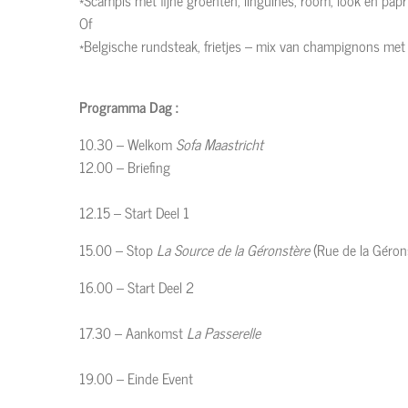
*Scampis met fijne groenten, linguines, room, look en papr
Of
*Belgische rundsteak, frietjes – mix van champignons me
Programma Dag :
10.30 – Welkom
Sofa Maastricht
12.00 – Briefing
12.15 – Start Deel 1
15.00 – Stop
La Source de la Géronstère
(Rue de la Géro
16.00 – Start Deel 2
17.30 – Aankomst
La Passerelle
19.00 – Einde Event