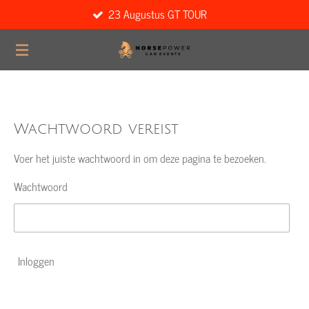
23 Augustus GT TOUR
Ga
direct
naar
de
hoofdinhoud
Wachtwoord vereist
Voer het juiste wachtwoord in om deze pagina te bezoeken.
Wachtwoord
Inloggen