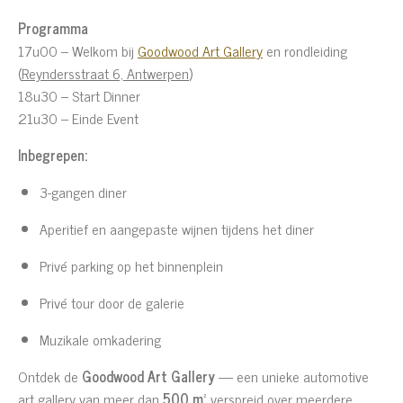
Programma
17u00 – Welkom bij
Goodwood Art Gallery
en rondleiding
(
Reyndersstraat 6,
Antwerpen
)
18u30 – Start Dinner
21u30 – Einde Event
Inbegrepen:
3-gangen diner
Aperitief en aangepaste wijnen tijdens het diner
Privé parking op het binnenplein
Privé tour door de galerie
Muzikale omkadering
Ontdek de
Goodwood Art Gallery
— een unieke automotive
art gallery van meer dan
500 m²
verspreid over meerdere