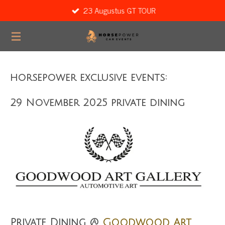
23 Augustus GT TOUR
Ga
direct
naar
de
hoofdinhoud
horsepower exclusive events:
29 November 2025
private dining
Private Dining @
Goodwood Art