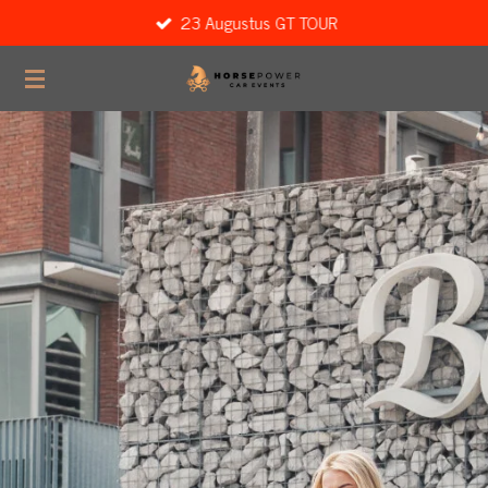
23 Augustus GT TOUR
Ga
direct
naar
de
hoofdinhoud