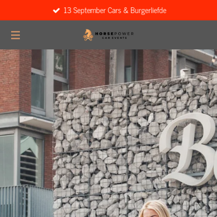
13 September Cars & Burgerliefde
Ga
direct
naar
de
hoofdinhoud