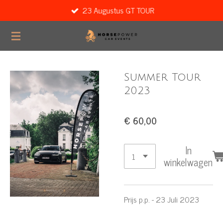
23 Augustus GT TOUR
Ga
direct
naar
de
hoofdinhoud
Summer Tour
2023
€ 60,00
In
winkelwagen
Prijs p.p. - 23 Juli 2023