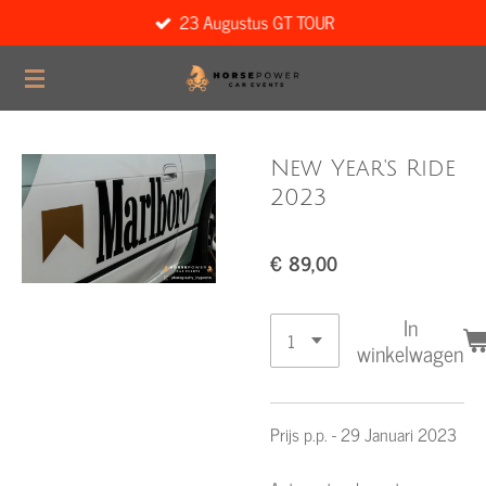
23 Augustus GT TOUR
Ga
direct
naar
de
hoofdinhoud
New Year's Ride
2023
€ 89,00
In
winkelwagen
Prijs p.p. - 29 Januari 2023