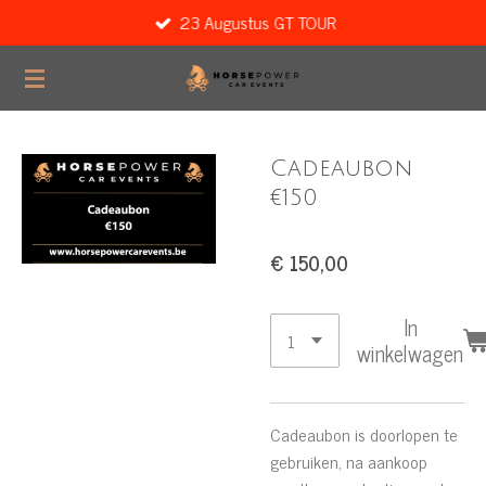
23 Augustus GT TOUR
Ga
direct
naar
de
hoofdinhoud
Cadeaubon
€150
€ 150,00
In
winkelwagen
Cadeaubon is doorlopen te
gebruiken, na aankoop