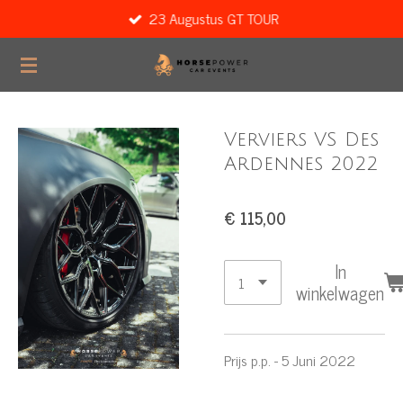
23 Augustus GT TOUR
Ga
direct
naar
de
hoofdinhoud
Verviers VS Des
Ardennes 2022
€ 115,00
In
winkelwagen
Prijs p.p. - 5 Juni 2022