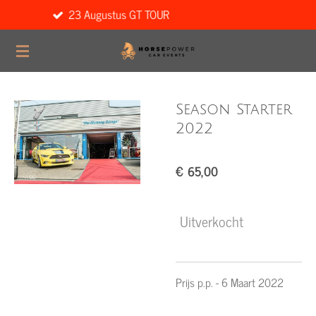
ugustus GT TOUR
13 Septemb
Ga
direct
naar
de
hoofdinhoud
Season Starter
2022
€ 65,00
Uitverkocht
Prijs p.p. - 6 Maart 2022