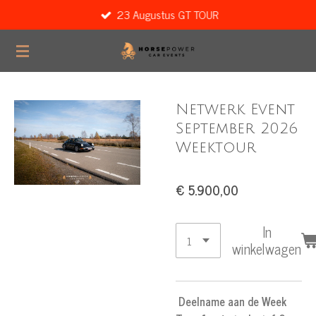
23 Augustus GT TOUR
Ga
direct
naar
de
hoofdinhoud
Netwerk Event
September 2026
Weektour
€ 5.900,00
In
winkelwagen
Deelname aan de
Week