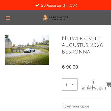
23 Augustus GT TOUR
Ga
direct
naar
de
hoofdinhoud
Netwerkevent
Augustus 2026
Bebronna
€ 90,00
In
winkelwagen
Ticket voor op de