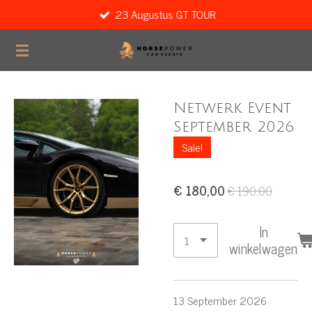
23 Augustus GT TOUR
Ga
direct
naar
de
hoofdinhoud
Netwerk Event
September 2026
Sale!
€ 180,00
€ 190,00
In
winkelwagen
13 September 2026