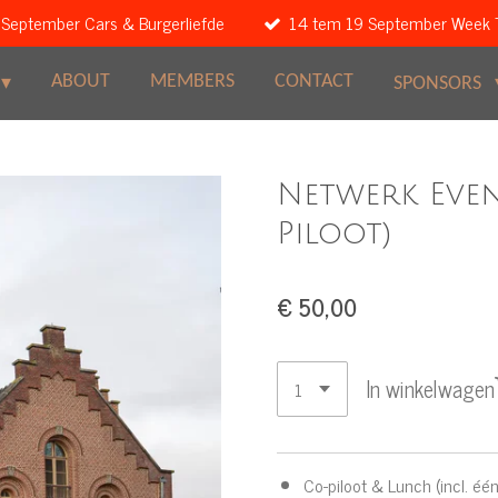
 September Cars & Burgerliefde
14 tem 19 September Week 
ABOUT
MEMBERS
CONTACT
SPONSORS
Netwerk Even
Piloot)
€ 50,00
In winkelwagen
Co-piloot & Lunch (incl. één