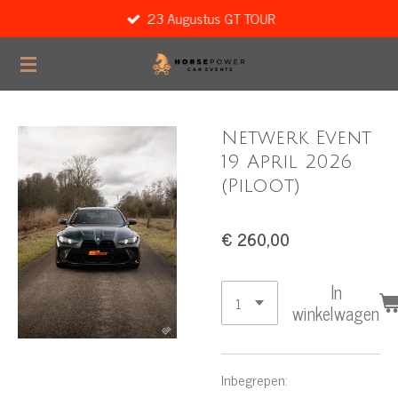
23 Augustus GT TOUR
Ga
direct
naar
de
hoofdinhoud
Netwerk Event
19 April 2026
(Piloot)
€ 260,00
In
winkelwagen
Inbegrepen: