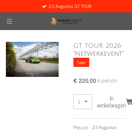
23 Augustus GT TOUR
Ga
direct
naar
de
hoofdinhoud
GT TOUR 2026:
"Netwerkevent"
Sale!
€ 220,00
€ 240,00
In
winkelwagen
Prijs p.p. - 23 Augustus