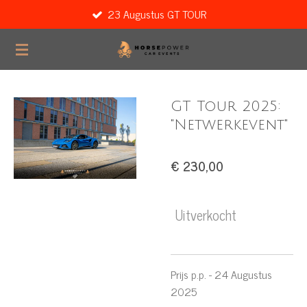
23 Augustus GT TOUR
Ga
direct
naar
de
hoofdinhoud
GT Tour 2025:
"Netwerkevent"
€ 230,00
Uitverkocht
Prijs p.p. - 24 Augustus
2025