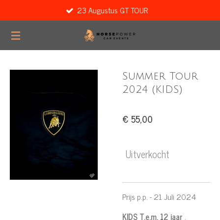
23 Augustus GT TOUR
Ga
direct
naar
de
hoofdinhoud
Summer Tour
2024 (KIDS)
€ 55,00
Uitverkocht
Prijs p.p. - 21 Juli 2024
KIDS T.e.m. 12 jaar
.