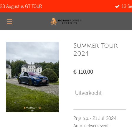
TOUR
13 September Cars & Bu
Ga
direct
naar
de
hoofdinhoud
Summer Tour
2024
€ 110,00
Uitverkocht
Prijs p.p. - 21 Juli 2024
Auto: netwerkevent