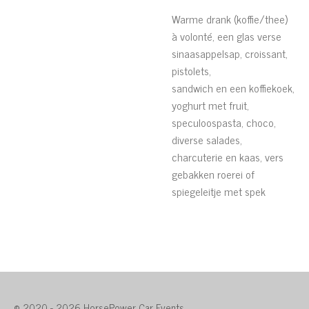
Warme drank (koffie/thee)
à volonté, een glas verse
sinaasappelsap, croissant,
pistolets,
sandwich en een koffiekoek,
yoghurt met fruit,
speculoospasta, choco,
diverse salades,
charcuterie en kaas, vers
gebakken roerei of
spiegeleitje met spek
© 2020 - 2026 HorsePower Car Events