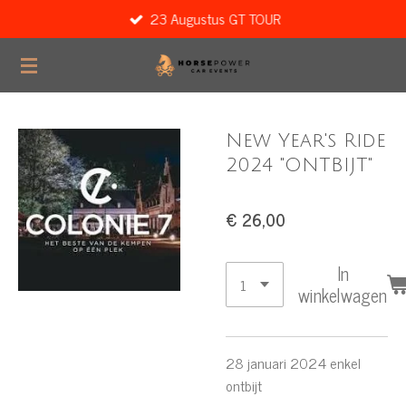
23 Augustus GT TOUR
Ga
direct
naar
de
hoofdinhoud
New Year's Ride
2024 "ONTBIJT"
€ 26,00
In
winkelwagen
28 januari 2024 enkel
ontbijt