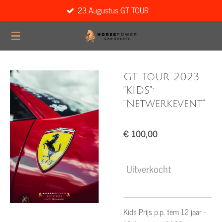
23 Augustus GT TOUR
Ga
direct
naar
de
hoofdinhoud
GT Tour 2023
"KIDS":
"Netwerkevent"
€ 100,00
Uitverkocht
Kids Prijs p.p. tem 12 jaar -