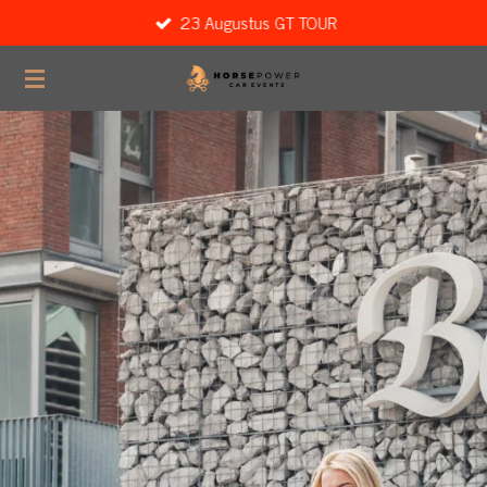
23 Augustus GT TOUR
Ga
direct
naar
de
hoofdinhoud