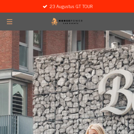
23 Augustus GT TOUR
Ga
direct
naar
de
hoofdinhoud