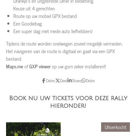
Drankje's en uitgebreide Diner in bediening.
Keuze uit 4 gerechten
Route op uw mobiel GPX bestand
Een Goodiebag
Een super dag met mede auto liefhebbers!
Tijdens de route worden snelwegen zoveel mogelijk vermeden.
Het navigeren van de route is digitaal en gaat via een GPX
bestand.
Maps.me
of
GXP viewer
op uw gsm zeker installeren!!
Delen
Deel
Share
Delen
Book nu uw tickets voor deze rally
hieronder!
Uitverkocht