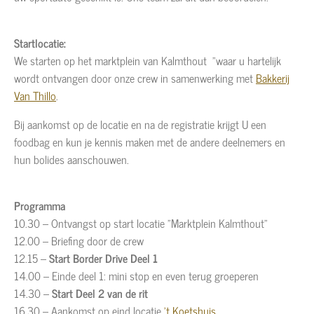
Startlocatie:
We starten op het marktplein van Kalmthout "waar u hartelijk
wordt ontvangen door onze crew in samenwerking met
Bakkerij
Van Thillo
.
Bij aankomst op de locatie en na de registratie krijgt U een
foodbag en kun je
kennis maken met de andere deelnemers en
hun bolides aanschouwen.
Programma
10.30 – Ontvangst op start locatie "Marktplein Kalmthout"
12.00 – Briefing door de crew
12.15 –
Start Border Drive Deel 1
14.00 –
Einde deel 1: mini stop en even terug groeperen
14.30 –
Start Deel 2 van de rit
16.30 – Aankomst op eind locatie
't Koetshuis