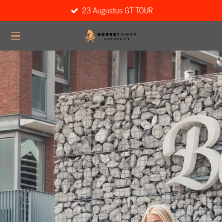
23 Augustus GT TOUR
Ga
direct
naar
de
hoofdinhoud