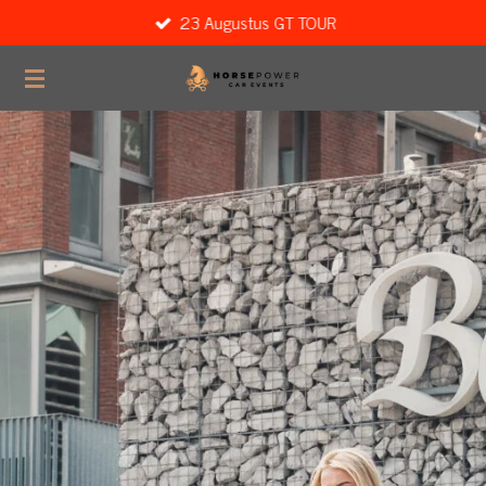
23 Augustus GT TOUR
Ga
direct
naar
de
hoofdinhoud