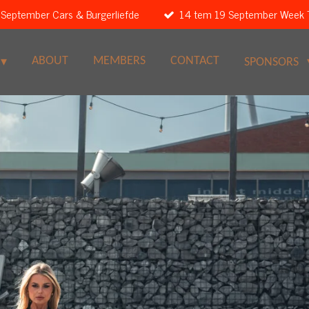
 September Cars & Burgerliefde
14 tem 19 September Week 
ABOUT
MEMBERS
CONTACT
SPONSORS