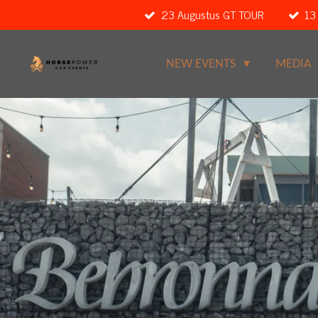
23 Augustus GT TOUR
13
Ga
direct
naar
NEW EVENTS
MEDIA
de
hoofdinhoud