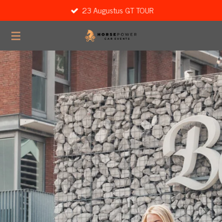
23 Augustus GT TOUR
Ga
direct
naar
de
hoofdinhoud