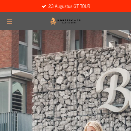
23 Augustus GT TOUR
Ga
direct
naar
de
hoofdinhoud