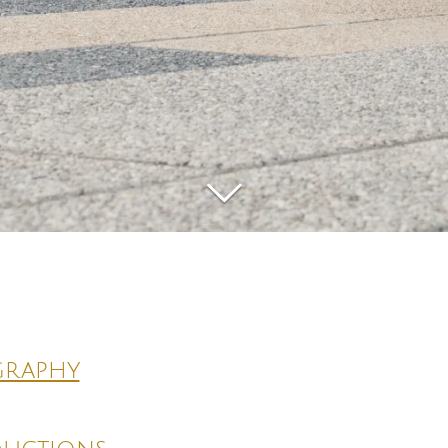
4
graphy