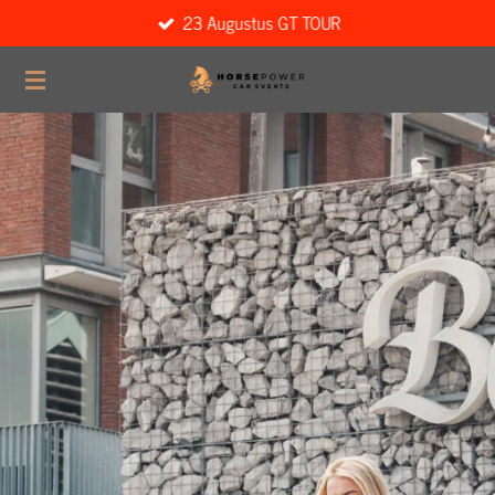
23 Augustus GT TOUR
Ga
direct
naar
de
hoofdinhoud